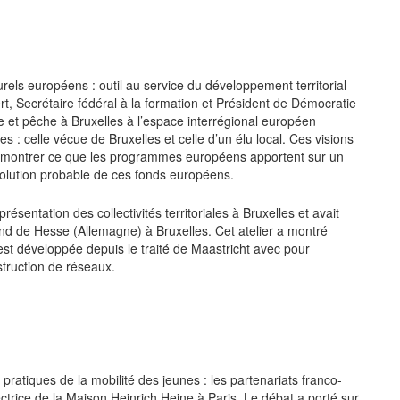
turels européens : outil au service du développement territorial
, Secrétaire fédéral à la formation et Président de Démocratie
re et pêche à Bruxelles à l’espace interrégional européen
: celle vécue de Bruxelles et celle d’un élu local. Ces visions
e montrer ce que les programmes européens apportent sur un
’évolution probable de ces fonds européens.
eprésentation des collectivités territoriales à Bruxelles et avait
d de Hesse (Allemagne) à Bruxelles. Cet atelier a montré
’est développée depuis le traité de Maastricht avec pour
nstruction de réseaux.
 pratiques de la mobilité des jeunes : les partenariats franco-
ctrice de la Maison Heinrich Heine à Paris. Le débat a porté sur