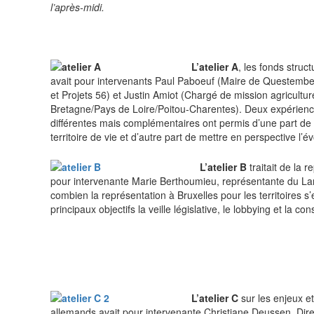
l’après-midi.
L’atelier A
, les fonds struc
avait pour intervenants Paul Paboeuf (Maire de Questembert
et Projets 56) et Justin Amiot (Chargé de mission agricultu
Bretagne/Pays de Loire/Poitou-Charentes). Deux expériences 
différentes mais complémentaires ont permis d’une part d
territoire de vie et d’autre part de mettre en perspective l
L’atelier B
traitait de la r
pour intervenante Marie Berthoumieu, représentante du Lan
combien la représentation à Bruxelles pour les territoires s
principaux objectifs la veille législative, le lobbying et la co
L’atelier C
sur les enjeux et
allemands avait pour intervenante Christiane Deussen, Dire