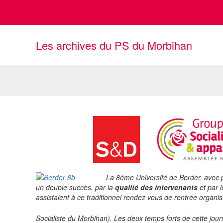
Aller
au
contenu
Les archives du PS du Morbihan
8ème Université de Berder
/
Archives
,
Histoire
/ Par
Parti Socialiste du Morbihan
La 8ème Université de Berder, avec
un double succès, par la
qualité des intervenants
et par 
assistaient à ce traditionnel rendez vous de rentrée organis
Socialiste du Morbihan). Les deux temps forts de cette jou