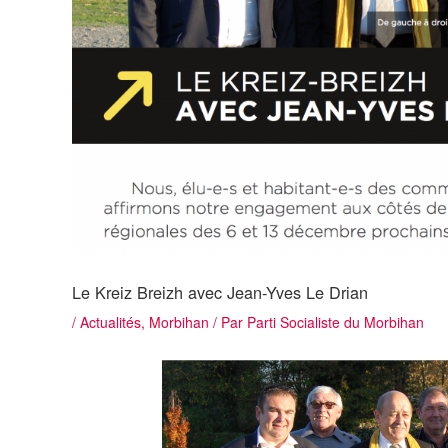
Le Kreiz Breizh avec Jean-Yves Le Drian
/
Actualités
,
Morbihan
/ Par
Parti Socialiste du Morbihan