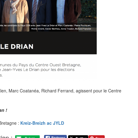
len, Marc Coatanéa, Richard Ferrand, agissent pour le Centre
an !
retagne :
Kreiz-Breizh ac JYLD
ion :