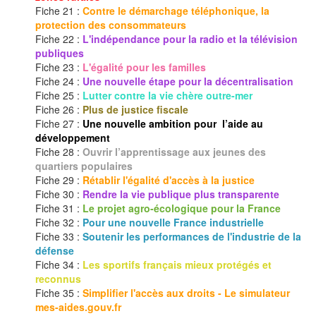
Fiche 21 :
Contre le démarchage téléphonique, la
protection des consommateurs
Fiche 22 :
L'indépendance pour la radio et la télévision
publiques
Fiche 23 :
L'égalité pour les familles
Fiche 24 :
Une nouvelle étape pour la décentralisation
Fiche 25 :
Lutter contre la vie chère outre-mer
Fiche 26 :
Plus de justice fiscale
Fiche 27 :
Une nouvelle ambition pour l’aide au
développement
Fiche 28 :
Ouvrir l’apprentissage aux jeunes des
quartiers populaires
Fiche 29 :
Rétablir l'égalité d'accès à la justice
Fiche 30 :
Rendre la vie publique plus transparente
Fiche 31 :
Le projet agro-écologique pour la France
Fiche 32 :
Pour une nouvelle France industrielle
Fiche 33 :
Soutenir les performances de l'industrie de la
défense
Fiche 34 :
Les sportifs français mieux protégés et
reconnus
Fiche 35 :
Simplifier l'accès aux droits - Le simulateur
mes-aides.gouv.fr