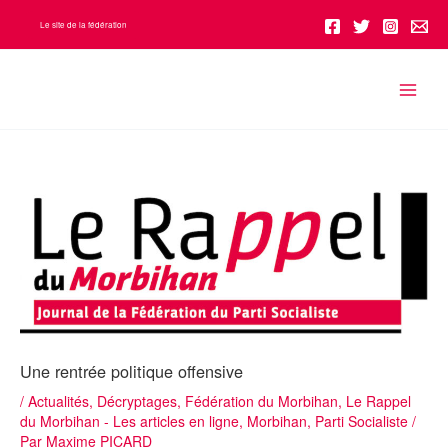
Aller
Le site de la fédération
au
contenu
Une rentrée politique offensive
/
Actualités
,
Décryptages
,
Fédération du Morbihan
,
Le Rappel
du Morbihan - Les articles en ligne
,
Morbihan
,
Parti Socialiste
/
Par
Maxime PICARD