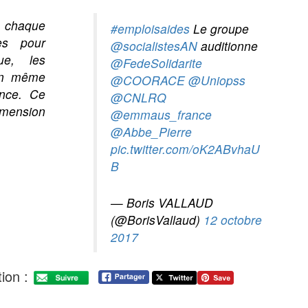
chaque
#emploisaides
Le groupe
ses pour
@socialistesAN
auditionne
ue, les
@FedeSolidarite
 en même
@COORACE
@Uniopss
ence. Ce
@CNLRQ
imension
@emmaus_france
@Abbe_Pierre
pic.twitter.com/oK2ABvhaU
B
— Boris VALLAUD
(@BorisVallaud)
12 octobre
2017
ion :