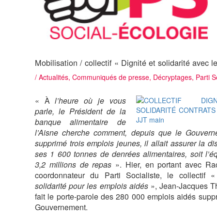
Mobilisation / collectif « Dignité et solidarité avec 
/
Actualités
,
Communiqués de presse
,
Décryptages
,
Parti S
« À
l’heure où je vous
parle, le Président de la
banque alimentaire de
l’Aisne cherche comment, depuis que le Gouvern
supprimé trois emplois jeunes, il allait assurer la di
ses 1 600 tonnes de denrées alimentaires, soit l’é
3,2 millions de repas
». Hier, en portant avec Ra
coordonnateur du Parti Socialiste, le collectif 
solidarité pour les emplois aidés
», Jean-Jacques T
fait le porte-parole des 280 000 emplois aidés supp
Gouvernement.