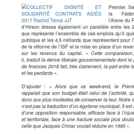
Premier Se
la Fédér
l’Aisne du 
d’Hirson dressa également un parallèle entre les 2
que représente l’ensemble de ces emplois qu’il qualif
publique et les 4,5 milliards que représentent pour l’
de la réforme de l’ISF et la mise en place d’un revenu
sur les revenus du capital. «
Cette comparaison
il,
traduit la dérive libérale gouvernementale dont le p
de finances 2018 fait, très clairement, la part entre 
et les perdants
».
D’ajouter : «
Alors que ce week-end, le Premie
rappelait que son budget était celui de l’activité, qu
donc aux plus modestes de conserver la leur. Notre m
n’est pas la traduction d’un égoïsme municipal. Il est
d’une opposition responsable, efficace face à l’injus
et territoriale, face à une fracture sociale plus dou
celle que Jacques Chirac voulait réduire en 1995
».