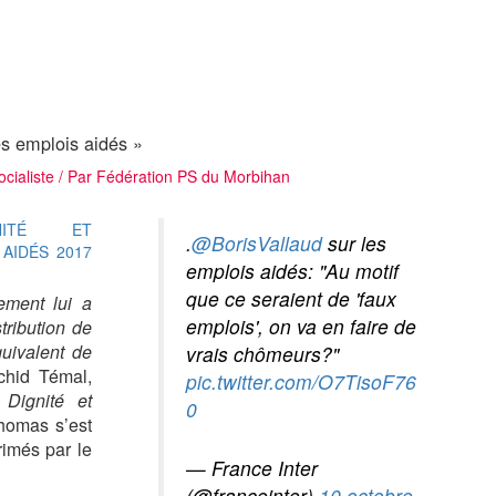
les emplois aidés »
ocialiste
/ Par
Fédération PS du Morbihan
.
@BorisVallaud
sur les
emplois aidés: "Au motif
que ce seraient de 'faux
ement lui a
emplois', on va en faire de
stribution de
quivalent de
vrais chômeurs?"
chid Témal,
pic.twitter.com/O7TisoF76
«
Dignité et
0
homas s’est
rimés par le
— France Inter
(@franceinter)
10 octobre