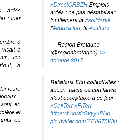
#DirectCRBZH
Emplois
s aidés
aidés : ne pas déstabiliser
t : tuer
inutilement la
#solidarité
,
l’
#education
, la
#culture
ptembre à
— Région Bretagne
 visait à
(@regionbretagne)
12
ain, une
octobre 2017
tout, la
Relations Etat-collectivités :
demeure
aucun "pacte de confiance"
 locaux –
n'est acceptable à ce jour
 sont en
#CollTerr
#FiTerr
colère et
https://t.co/XrGvyy0PHp
ments du
pic.twitter.com/ZC0675Wkl
1