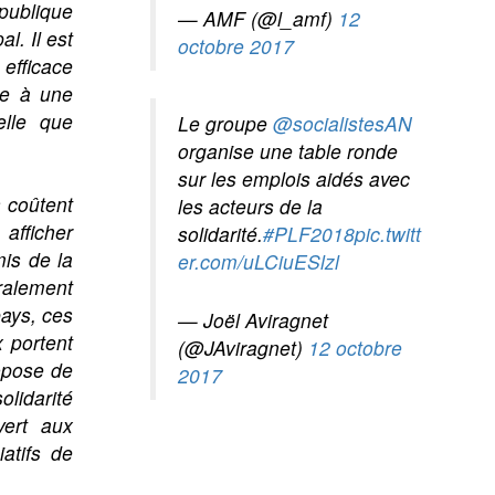
 publique
— AMF (@l_amf)
12
l. Il est
octobre 2017
 efficace
ace à une
elle que
Le groupe
@socialistesAN
organise une table ronde
sur les emplois aidés avec
 coûtent
les acteurs de la
afficher
solidarité.
#PLF2018
pic.twitt
is de la
er.com/uLCiuESlzl
ralement
pays, ces
— Joël Aviragnet
x portent
(@JAviragnet)
12 octobre
ropose de
2017
olidarité
vert aux
atifs de