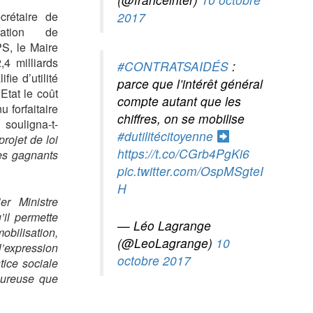
2017
crétaire de
ation de
PS, le Maire
,4 milliards
#CONTRATSAIDÉS
:
ie d’utilité
parce que l’intérêt général
Etat le coût
compte autant que les
 forfaitaire
chiffres, on se mobilise
, souligna-t-
#dutilitécitoyenne
rojet de loi
https://t.co/CGrb4PgKi6
les gagnants
pic.twitter.com/OspMSgteI
H
r Ministre
’il permette
— Léo Lagrange
obilisation,
(@LeoLagrange)
10
 l’expression
octobre 2017
tice sociale
loureuse que