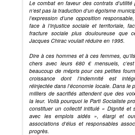
Le combat en faveur des contrats d’utilité
n’est pas la traduction d’un égoïsme municipa
l’expression d’une opposition responsable,
face à l’injustice sociale et territoriale, f
fracture sociale plus douloureuse que c
Jacques Chirac voulait réduire en 1995.
Dire à ces hommes et à ces femmes, qu’ils
chers avec leurs 680 € mensuels, c’est 
beaucoup de mépris pour ces petites fourm
croissance dont l’indemnité est intég
réinjectée dans l’économie locale. Dans le 
milliers de sacrifiés attendent que des voi
la leur. Voilà pourquoi le Parti Socialiste p
constituer un collectif intitulé « Dignité et s
avec les emplois aidés », élargi et ou
associations d’élus et responsables associ
progrès.