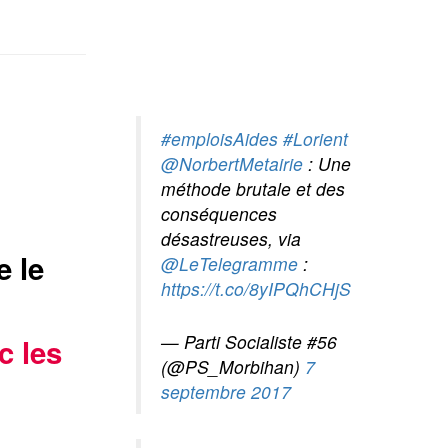
#emploisAides
#Lorient
@NorbertMetairie
: Une
méthode brutale et des
conséquences
désastreuses, via
e le
@LeTelegramme
:
https://t.co/8yIPQhCHjS
— Parti Socialiste #56
c les
(@PS_Morbihan)
7
septembre 2017