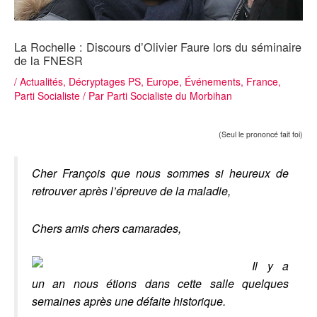
La Rochelle : Discours d’Olivier Faure lors du séminaire
de la FNESR
/
Actualités
,
Décryptages PS
,
Europe
,
Événements
,
France
,
Parti Socialiste
/ Par
Parti Socialiste du Morbihan
(Seul le prononcé fait foi)
Cher François que nous sommes si heureux de
retrouver après l’épreuve de la maladie,
Chers amis chers camarades,
Il y a
un an nous étions dans cette salle quelques
semaines après une défaite historique.