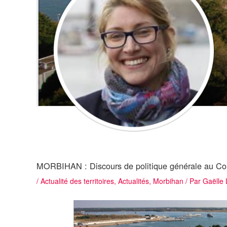
MORBIHAN : Discours de politique générale au Co
/
Actualité des territoires
,
Actualités
,
Morbihan
/ Par
Gaëlle 