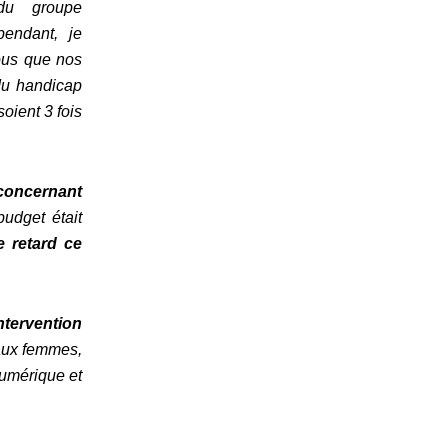
du groupe
pendant, je
vous que nos
du handicap
oient 3 fois
concernant
budget était
e retard ce
tervention
 aux femmes,
numérique et