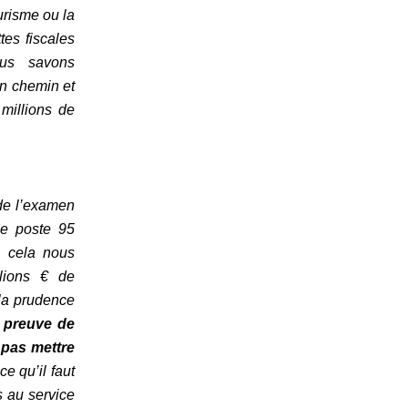
urisme ou la
tes fiscales
ous savons
on chemin et
millions de
 de l’examen
ce poste 95
e cela nous
llions € de
 la prudence
à preuve de
e pas mettre
e qu’il faut
s au service