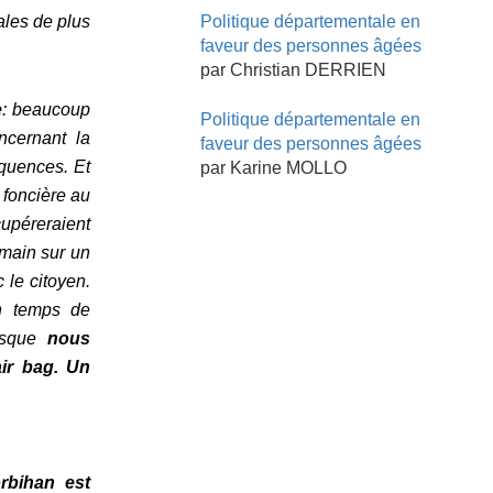
ales de plus
Politique départementale en
faveur des personnes âgées
par Christian DERRIEN
e
: beaucoup
Politique départementale en
ncernant la
faveur des personnes âgées
équences. Et
par Karine MOLLO
 foncière au
péreraient
 main sur un
 le citoyen.
n temps de
isque
nous
air bag
. Un
rbihan est