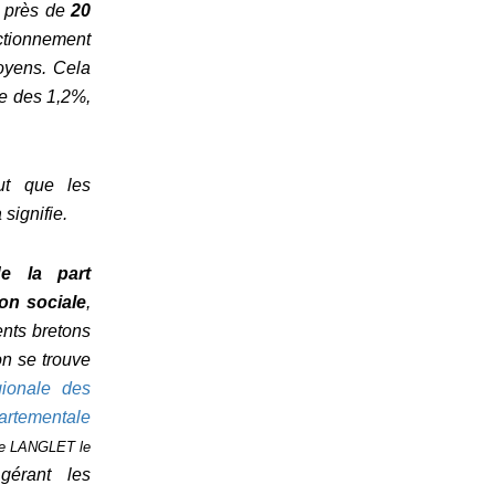
e près de
20
ctionnement
toyens. Cela
le des 1,2%,
aut que les
signifie.
e la part
on sociale
,
nts bretons
on se trouve
ionale des
artementale
aine LANGLET le
 gérant les