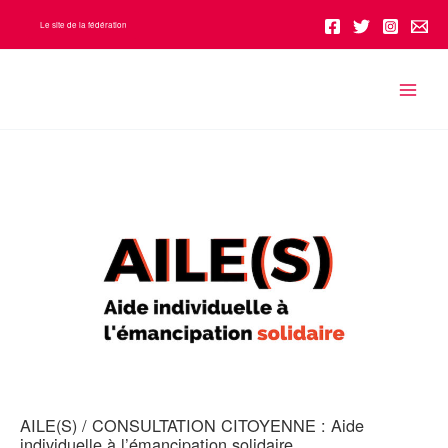
Aller
Le site de la fédération
au
contenu
AILE(S) / CONSULTATION CITOYENNE : Aide
individuelle à l’émancipation solidaire