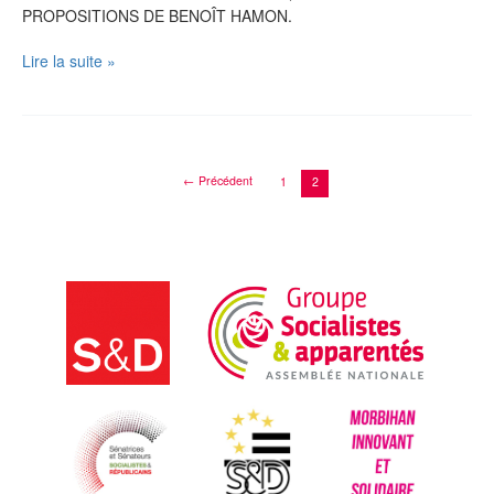
PROPOSITIONS DE BENOÎT HAMON.
TRANSPARENCE
Lire la suite »
DE
LA
VIE
PUBLIQUE
:
←
Précédent
1
2
LES
10
PROPOSITIONS
DE
BENOÎT
HAMON.