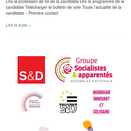
–
Lire la profession de foi de la candidate Lire le programme de la
2ème
candidate Télécharger le bulletin de vote Toute l’actualité de la
circonscription
candidate – Prendre contact
du
Morbihan
Documents
Lire la suite »
de
campagne
de
Stéphanie
Le
Squer
–
candidate
aux
élections
législatives
–
11
juin
2017
–
2ème
circonscription