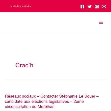
Aller
Le site de la fédération
au
contenu
Crac’h
Réseaux sociaux – Contacter Stéphanie Le Squer –
candidate aux élections législatives – 2ème
circonscription du Morbihan