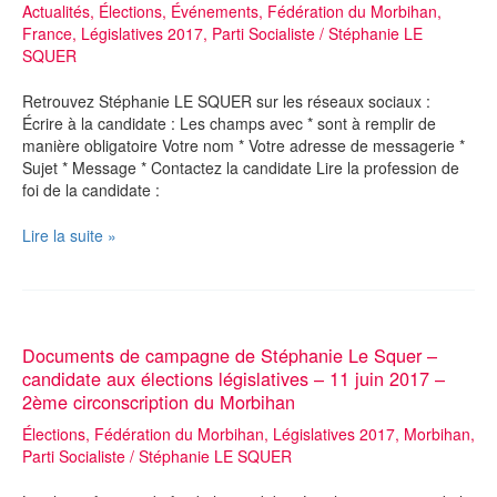
Actualités
,
Élections
,
Événements
,
Fédération du Morbihan
,
France
,
Législatives 2017
,
Parti Socialiste
/
Stéphanie LE
SQUER
Retrouvez Stéphanie LE SQUER sur les réseaux sociaux :
Écrire à la candidate : Les champs avec * sont à remplir de
manière obligatoire Votre nom * Votre adresse de messagerie *
Sujet * Message * Contactez la candidate Lire la profession de
foi de la candidate :
Réseaux
Lire la suite »
sociaux
–
Contacter
Stéphanie
Le
Documents de campagne de Stéphanie Le Squer –
Squer
candidate aux élections législatives – 11 juin 2017 –
–
2ème circonscription du Morbihan
candidate
aux
Élections
,
Fédération du Morbihan
,
Législatives 2017
,
Morbihan
,
élections
Parti Socialiste
/
Stéphanie LE SQUER
législatives