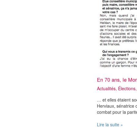
En 70 ans, le Mo
Actualités
,
Élections
… et elles étaient so
Herviaux, sénatrice 
combat pour la parit
En
Lire la suite »
70
ans,