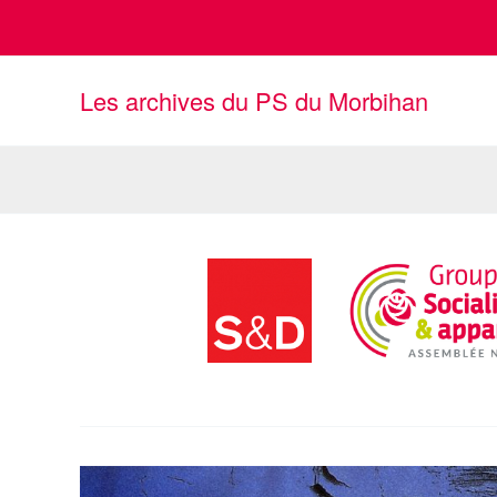
Aller
au
contenu
Les archives du PS du Morbihan
Elec