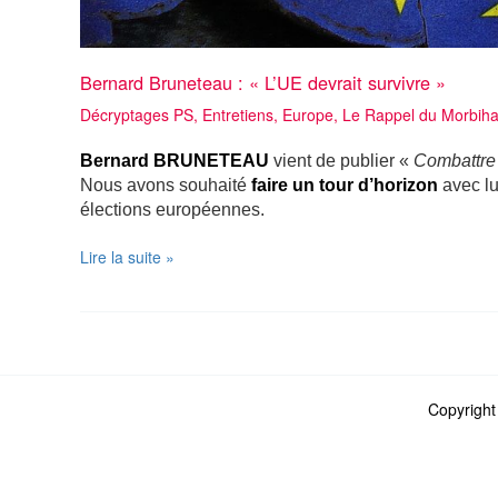
Bernard Bruneteau : « L’UE devrait survivre »
Décryptages PS
,
Entretiens
,
Europe
,
Le Rappel du Morbihan
Bernard BRUNETEAU
vient de publier «
Combattre 
Nous avons souhaité
faire un tour d’horizon
avec lu
élections européennes.
Bernard
Lire la suite »
Bruneteau
:
« L’UE
devrait
survivre »
Copyright