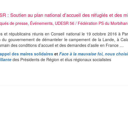
R : Soutien au plan national d’accueil des réfugiés et des m
ués de presse
,
Événements
,
UDESR 56
/
Fédération PS du Morbihan
es et républicains réunis en Conseil national le 19 octobre 2016 à Par
on du gouvernement de démanteler le campement de la Lande, à Calai
humain des conditions d’accueil et des demandes d’asile en France …
appel des maires solidaires
et
Face à la mauvaise foi, nous chois
llante
des Présidents de Région et élus régionaux socialistes