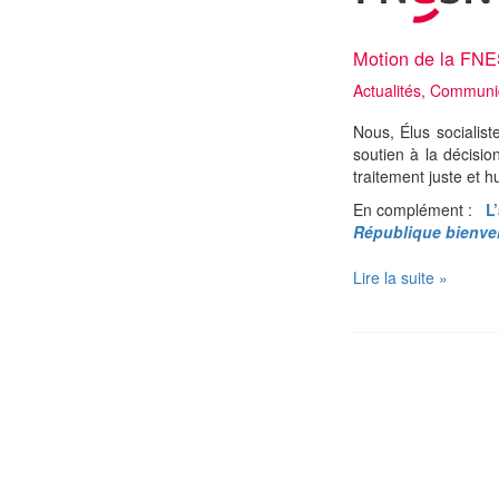
Motion de la FNES
Actualités
,
Communiq
Nous, Élus socialist
soutien à la décisi
traitement juste et 
En complément :
L’
République bienvei
Motion
Lire la suite »
de
la
FNESR
:
Soutien
au
plan
national
d’accueil
des