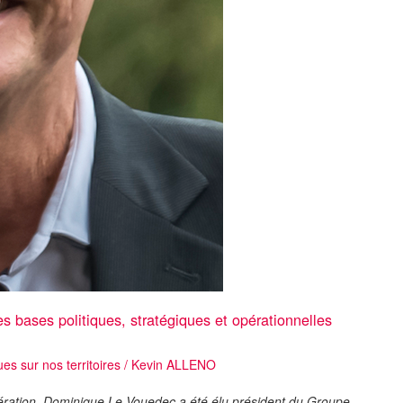
 bases politiques, stratégiques et opérationnelles
ues sur nos territoires
/
Kevin ALLENO
ération, Dominique Le Vouedec a été élu président du Groupe