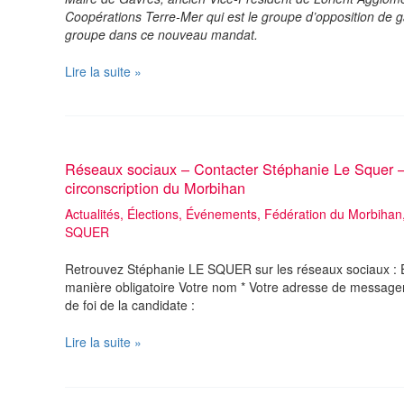
Coopérations Terre-Mer qui est le groupe d’opposition de ga
groupe dans ce nouveau mandat.
Dominique
Lire la suite »
Le
Vouedec
:
« Reconstruire
de
Réseaux sociaux – Contacter Stéphanie Le Squer – 
nouvelles
circonscription du Morbihan
bases
Actualités
,
Élections
,
Événements
,
Fédération du Morbihan
politiques,
SQUER
stratégiques
et
opérationnelles
Retrouvez Stéphanie LE SQUER sur les réseaux sociaux : Éc
plus
manière obligatoire Votre nom * Votre adresse de messageri
affirmées
de foi de la candidate :
à
gauche »
Réseaux
Lire la suite »
sociaux
–
Contacter