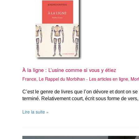
À la ligne : L’usine comme si vous y étiez
France
,
Le Rappel du Morbihan - Les articles en ligne
,
Mor
C’est le genre de livres que l’on dévore et dont on se
terminé. Relativement court, écrit sous forme de vers, 
À
Lire la suite »
la
ligne :
L’usine
comme