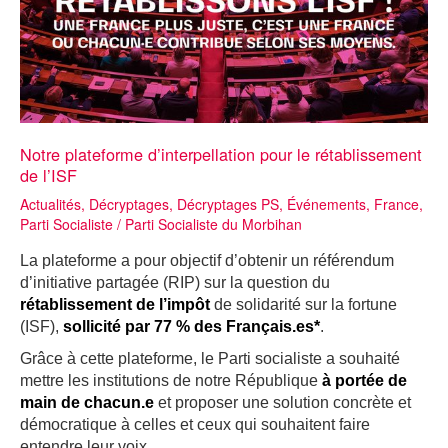
Notre plateforme d’interpellation pour le rétablissement
de l’ISF
Actualités
,
Décryptages
,
Décryptages PS
,
Événements
,
France
,
Parti Socialiste
/
Parti Socialiste du Morbihan
La plateforme a pour objectif d’obtenir un référendum
d’initiative partagée (RIP) sur la question du
rétablissement de l’impôt
de solidarité sur la fortune
(ISF),
sollicité par 77 % des Français.es*
.
Grâce à cette plateforme, le Parti socialiste a souhaité
mettre les institutions de notre République
à portée de
main de chacun.e
et proposer une solution concrète et
démocratique à celles et ceux qui souhaitent faire
entendre leur voix.