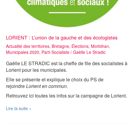
LORIENT : L’union de la gauche et des écologistes
Actualité des territoires
,
Bretagne
,
Élections
,
Morbihan
,
Municipales 2020
,
Parti Socialiste
/
Gaëlle Le Stradic
Gaëlle LE STRADIC est la cheffe de file des socialistes à
Lorient
pour les
municipales.
Elle se présente et explique le choix du
PS
de
rejoindre
Lorient en commun
.
Retrouvez ici toutes les infos sur la campagne de Lorient.
LORIENT
Lire la suite »
:
L’union
de
la