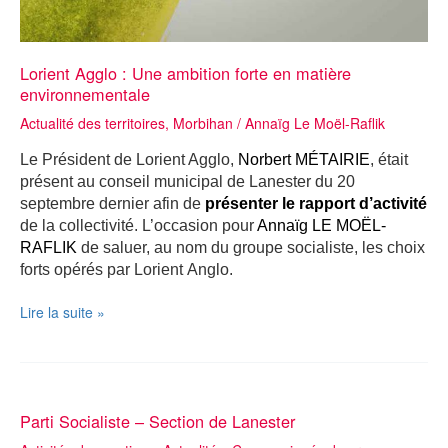
Lorient Agglo : Une ambition forte en matière
environnementale
Actualité des territoires
,
Morbihan
/
Annaïg Le Moël-Raflik
Le Président de Lorient Agglo,
Norbert MÉTAIRIE
, était
présent au conseil municipal de Lanester du 20
septembre dernier afin de
présenter le rapport d’activité
de la collectivité.
L’occasion pour
Annaïg LE MOËL-
RAFLIK
de saluer, au nom du groupe socialiste, les choix
forts opérés par Lorient Anglo.
Lorient
Lire la suite »
Agglo
:
Une
ambition
forte
Parti Socialiste – Section de Lanester
en