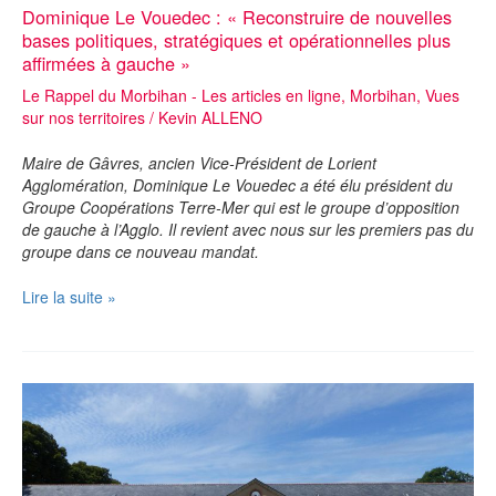
Dominique Le Vouedec : « Reconstruire de nouvelles
bases politiques, stratégiques et opérationnelles plus
affirmées à gauche »
Le Rappel du Morbihan - Les articles en ligne
,
Morbihan
,
Vues
sur nos territoires
/
Kevin ALLENO
Maire de Gâvres, ancien Vice-Président de Lorient
Agglomération, Dominique Le Vouedec a été élu président du
Groupe Coopérations Terre-Mer qui est le groupe d’opposition
de gauche à l’Agglo. Il revient avec nous sur les premiers pas du
groupe dans ce nouveau mandat.
Dominique
Lire la suite »
Le
Vouedec
:
« Reconstruire
de
nouvelles
bases
politiques,
stratégiques