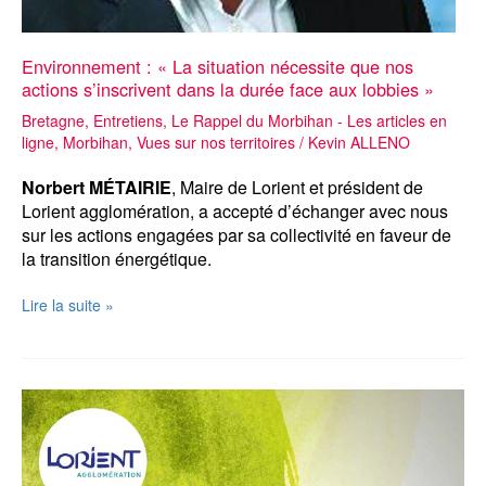
Environnement : « La situation nécessite que nos
actions s’inscrivent dans la durée face aux lobbies »
Bretagne
,
Entretiens
,
Le Rappel du Morbihan - Les articles en
ligne
,
Morbihan
,
Vues sur nos territoires
/
Kevin ALLENO
Norbert MÉTAIRIE
, Maire de Lorient et président de
Lorient agglomération, a accepté d’échanger avec nous
sur les actions engagées par sa collectivité en faveur de
la transition énergétique.
Environnement
Lire la suite »
:
« La
situation
nécessite
que
nos
actions
s’inscrivent