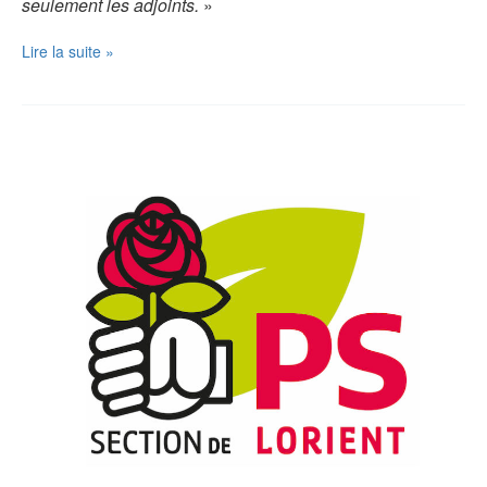
seulement les adjoints.
»
GUIDEL
Lire la suite »
pour
tous