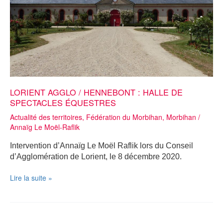
et
opérationnelles
plus
affirmées
à
gauche »
LORIENT AGGLO / HENNEBONT : HALLE DE
SPECTACLES ÉQUESTRES
Actualité des territoires
,
Fédération du Morbihan
,
Morbihan
/
Annaïg Le Moël-Raflik
Intervention d’Annaïg Le Moël Raflik lors du Conseil
d’Agglomération de Lorient, le 8 décembre 2020.
LORIENT
Lire la suite »
AGGLO
/
HENNEBONT
: