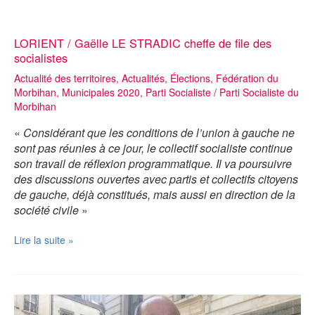
LORIENT / Gaëlle LE STRADIC cheffe de file des
socialistes
Actualité des territoires
,
Actualités
,
Élections
,
Fédération du
Morbihan
,
Municipales 2020
,
Parti Socialiste
/
Parti Socialiste du
Morbihan
«
Considérant que les conditions de l’union à gauche ne
sont pas réunies à ce jour, le collectif socialiste continue
son travail de réflexion programmatique. Il va poursuivre
des discussions ouvertes avec partis et collectifs citoyens
de gauche, déjà constitués, mais aussi en direction de la
société civile
»
LORIENT
Lire la suite »
/
Gaëlle
LE
STRADIC
cheffe