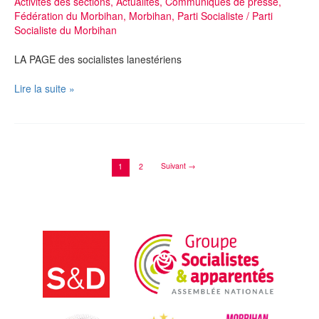
Activités des sections
,
Actualités
,
Communiqués de presse
,
matière
Fédération du Morbihan
,
Morbihan
,
Parti Socialiste
/
Parti
environnementale
Socialiste du Morbihan
LA PAGE des socialistes lanestériens
Parti
Lire la suite »
Socialiste
–
Section
de
Lanester
Suivant
→
1
2