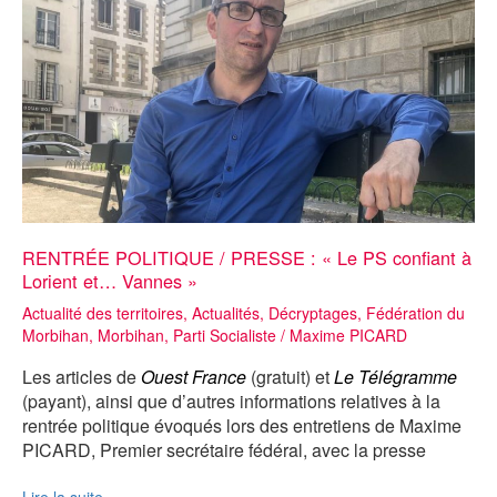
de
file
des
socialistes
RENTRÉE POLITIQUE / PRESSE : « Le PS confiant à
Lorient et… Vannes »
Actualité des territoires
,
Actualités
,
Décryptages
,
Fédération du
Morbihan
,
Morbihan
,
Parti Socialiste
/
Maxime PICARD
Les articles de
Ouest France
(gratuit) et
Le Télégramme
(payant), ainsi que d’autres informations relatives à la
rentrée politique évoqués lors des entretiens de Maxime
PICARD, Premier secrétaire fédéral, avec la presse
RENTRÉE
Lire la suite »