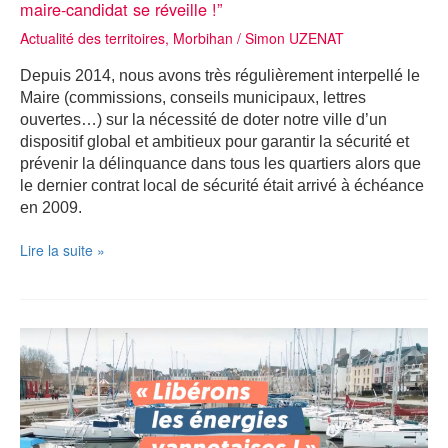
maire-candidat se réveille !”
Actualité des territoires
,
Morbihan
/
Simon UZENAT
Depuis 2014, nous avons très régulièrement interpellé le
Maire (commissions, conseils municipaux, lettres
ouvertes…) sur la nécessité de doter notre ville d’un
dispositif global et ambitieux pour garantir la sécurité et
prévenir la délinquance dans tous les quartiers alors que
le dernier contrat local de sécurité était arrivé à échéance
en 2009.
VANNES
Lire la suite »
:
“Sécurité
:
un
an
avant
les
élections,
le