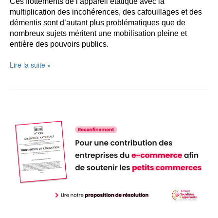
Ces flottements de l’appareil étatique avec la
multiplication des incohérences, des cafouillages et des
démentis sont d’autant plus problématiques que de
nombreux sujets méritent une mobilisation pleine et
entière des pouvoirs publics.
CP
Lire la suite »
du
PS
56
:
»
Sortez
masqués
mais
restez
confinés
!
«