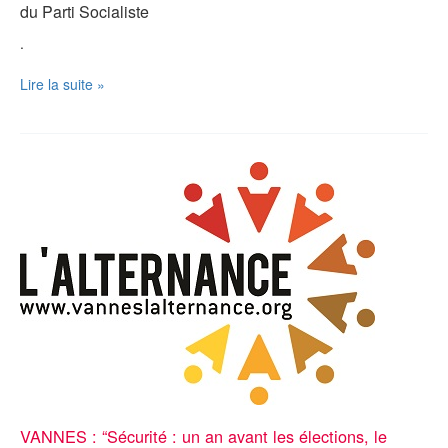
du
Parti Socialiste
.
COMMUNIQUÉ
Lire la suite »
:
Le
PS
56
se
met
en
ordre
de
bataille
!
VANNES : “Sécurité : un an avant les élections, le