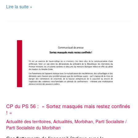
CP
Lire la suite »
/
Fédération
:
«
PS
Morbihan
:
une
nouvelle
organisation
au
service
d’un
nouvel
élan
pour
CP du PS 56 : » Sortez masqués mais restez confinés
la
! «
gauche
Actualité des territoires
,
Actualités
,
Morbihan
,
Parti Socialiste
/
morbihannaise
Parti Socialiste du Morbihan
»