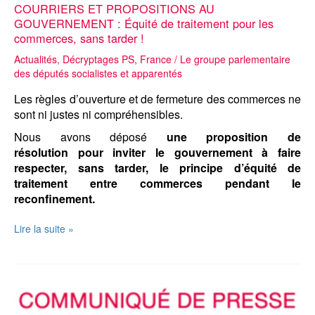
COURRIERS ET PROPOSITIONS AU
GOUVERNEMENT : Équité de traitement pour les
commerces, sans tarder !
Actualités
,
Décryptages PS
,
France
/
Le groupe parlementaire
des députés socialistes et apparentés
Les règles d’ouverture et de fermeture des commerces ne
sont ni justes ni compréhensibles.
Nous avons déposé
une
proposition de
résolution
pour inviter le gouvernement à faire
respecter, sans tarder, le principe d’équité de
traitement entre commerces pendant le
reconfinement.
COURRIERS
Lire la suite »
ET
PROPOSITIONS
AU
GOUVERNEMENT
:
Équité