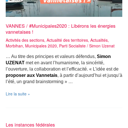
maire-
candidat
se
réveille
!”
VANNES / #Municipales2020 : Libérons les énergies
vannetaises !
Activités des sections
,
Actualité des territoires
,
Actualités
,
Morbihan
,
Municipales 2020
,
Parti Socialiste
/
Simon Uzenat
… Au titre des principes et valeurs défendus,
Simon
UZENAT
met en avant l’humanisme, la sincérité,
l’ouverture, la collaboration et l’efficacité. « L’idée est de
proposer aux Vannetais
, à partir d’aujourd’hui et jusqu’à
l’été, un grand brainstorming » …
VANNES
Lire la suite »
/
#Municipales2020
:
Libérons
les
Les instances fédérales
énergies