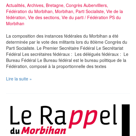
Actualités
,
Archives
,
Bretagne
,
Congrès Aubervilliers
,
vannetaises
Fédération du Morbihan
,
Morbihan
,
Parti Socialiste
,
Vie de la
!
fédération
,
Vie des sections
,
Vie du parti
/
Fédération PS du
Morbihan
La composition des instances fédérales du Morbihan a été
determinée par le vote des militants lors du 80ème Congrès du
Parti Socialiste. Le Premier Secrétaire Fédéral Le Secrétariat
Fédéral Les secrétaires fédéraux : Les délégués fédéraux : Le
Bureau Fédéral Le Bureau fédéral est le bureau politique de la
Fédération, composé à la proportionnelle des textes
Les
Lire la suite »
instances
fédérales