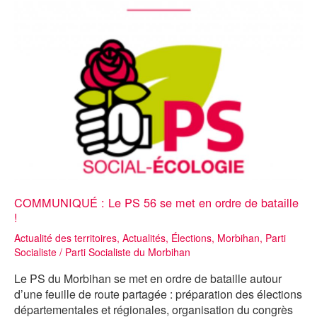
de
traitement
pour
les
commerces,
sans
tarder
!
COMMUNIQUÉ : Le PS 56 se met en ordre de bataille
!
Actualité des territoires
,
Actualités
,
Élections
,
Morbihan
,
Parti
Socialiste
/
Parti Socialiste du Morbihan
Le
PS
du
Morbihan
se met en ordre de bataille autour
d’une feuille de route partagée : préparation des élections
départementales
et
régionales
, organisation du congrès