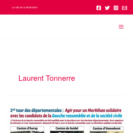
Aller
Le site de la fédération
au
contenu
Laurent Tonnerre