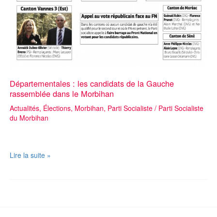
Départementales : les candidats de la Gauche
rassemblée dans le Morbihan
Actualités
,
Élections
,
Morbihan
,
Parti Socialiste
/
Parti Socialiste
du Morbihan
Départementales
Lire la suite »
:
les
candidats
de
la
Gauche