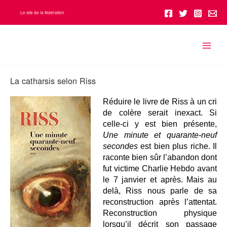
Aller
Le site de la fédération
au
contenu
La catharsis selon Riss
Réduire le livre de Riss à un cri
de colère serait inexact. Si
celle-ci y est bien présente,
Une minute et quarante-neuf
secondes
est bien plus riche. Il
raconte bien sûr l’abandon dont
fut victime Charlie Hebdo avant
le 7 janvier et après. Mais au
delà, Riss nous parle de sa
reconstruction après l’attentat.
Reconstruction physique
lorsqu’il décrit son passage