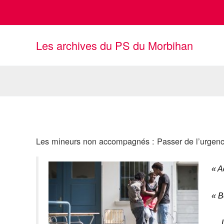
Aller
au
contenu
Les archives du PS du Morbihan
Les mineurs non accompagnés : Passer de l’urgence 
«
A
«
B
… L