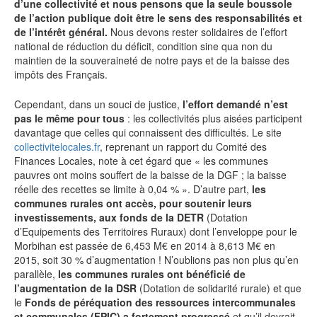
d’une collectivité et nous pensons que la seule boussole
de l’action publique doit être le sens des responsabilités et
de l’intérêt général.
Nous devons rester solidaires de l’effort
national de réduction du déficit, condition sine qua non du
maintien de la souveraineté de notre pays et de la baisse des
impôts des Français.
Cependant, dans un souci de justice,
l’effort demandé n’est
pas le même pour tous
: les collectivités plus aisées participent
davantage que celles qui connaissent des difficultés. Le site
collectivitelocales.fr
, reprenant un rapport du Comité des
Finances Locales, note à cet égard que « les communes
pauvres ont moins souffert de la baisse de la DGF ; la baisse
réelle des recettes se limite à 0,04 % ». D’autre part,
les
communes rurales ont accès, pour soutenir leurs
investissements, aux fonds de la DETR
(Dotation
d’Equipements des Territoires Ruraux) dont l’enveloppe pour le
Morbihan est passée de 6,453 M€ en 2014 à 8,613 M€ en
2015, soit 30 % d’augmentation ! N’oublions pas non plus qu’en
parallèle,
les communes rurales ont bénéficié de
l’augmentation de la DSR
(Dotation de solidarité rurale) et que
le
Fonds de péréquation des ressources intercommunales
et communales (FPIC) a fortement progressé
et qu’il devrait