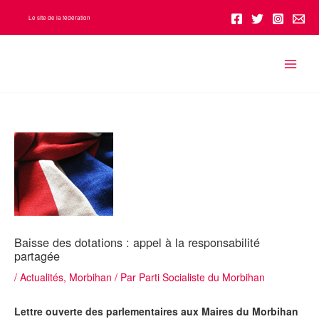
Aller
Le site de la fédération
au
contenu
Baisse des dotations : appel à la responsabilité
partagée
/
Actualités
,
Morbihan
/ Par
Parti Socialiste du Morbihan
Lettre ouverte des parlementaires aux Maires du Morbihan