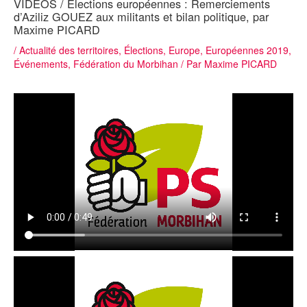
VIDÉOS / Élections européennes : Remerciements
d’Aziliz GOUEZ aux militants et bilan politique, par
Maxime PICARD
/
Actualité des territoires
,
Élections
,
Europe
,
Européennes 2019
,
Événements
,
Fédération du Morbihan
/ Par
Maxime PICARD