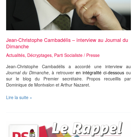
le
meeting
–
Jean-Christophe Cambadélis – interview au Journal du
Dimanche
Actualités
,
Décryptages
,
Parti Socialiste
/
Presse
Jean-Christophe Cambadélis a accordé une interview au
Journal du Dimanche
, à retrouver
en intégralité ci-dessous
ou
sur le blog du Premier secrétaire. Propos recueillis par
Dominique de Montvalon et Arthur Nazaret.
Jean-
Lire la suite »
Christophe
Cambadélis
–
interview
au
Journal