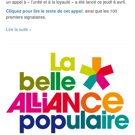
un appel à « l’unité et à la loyauté » a été lancé ce jeudi 6 avril.
Cliquez pour lire le texte de cet appel
, ainsi que les 100
premiers signataires.
«
Lire la suite »
Unité
et
loyauté
»
:
l’appel
des
100