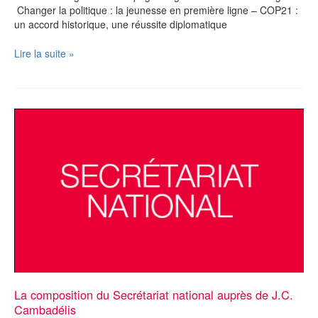
Changer la politique : la jeunesse en première ligne – COP21 :
un accord historique, une réussite diplomatique
Rappel
Lire la suite »
n°161
La composition du Secrétariat national auprès de J.C.
Cambadélis