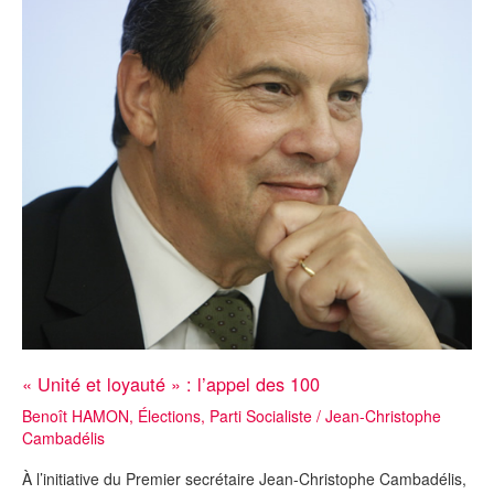
« Unité et loyauté » : l’appel des 100
Benoît HAMON
,
Élections
,
Parti Socialiste
/
Jean-Christophe
Cambadélis
À l’initiative du Premier secrétaire Jean-Christophe Cambadélis,