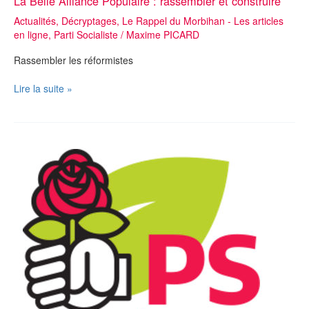
La Belle Alliance Populaire : rassembler et construire
Actualités
,
Décryptages
,
Le Rappel du Morbihan - Les articles
en ligne
,
Parti Socialiste
/
Maxime PICARD
Rassembler les réformistes
La
Lire la suite »
Belle
Alliance
Populaire
:
rassembler
et
construire