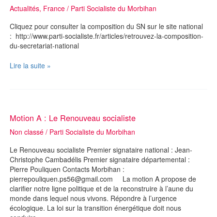
Actualités
,
France
/
Parti Socialiste du Morbihan
Cliquez pour consulter la composition du SN sur le site national
: http://www.parti-socialiste.fr/articles/retrouvez-la-composition-
du-secretariat-national
La
Lire la suite »
composition
du
Secrétariat
national
auprès
Motion A : Le Renouveau socialiste
de
Non classé
/
Parti Socialiste du Morbihan
J.C.
Cambadélis
Le Renouveau socialiste Premier signataire national : Jean-
Christophe Cambadélis Premier signataire départemental :
Pierre Pouliquen Contacts Morbihan :
pierrepouliquen.ps56@gmail.com La motion A propose de
clarifier notre ligne politique et de la reconstruire à l’aune du
monde dans lequel nous vivons. Répondre à l’urgence
écologique. La loi sur la transition énergétique doit nous