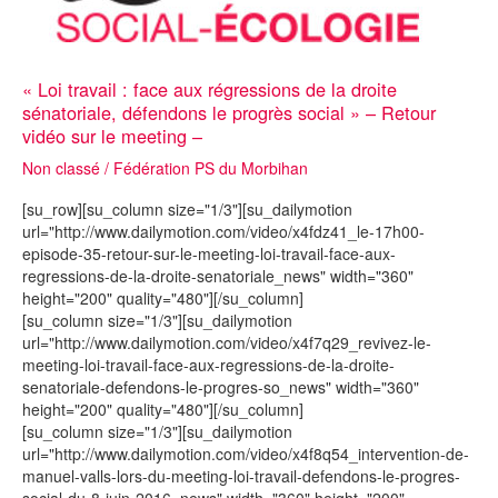
« Loi travail : face aux régressions de la droite
sénatoriale, défendons le progrès social » – Retour
vidéo sur le meeting –
Non classé
/
Fédération PS du Morbihan
[su_row][su_column size="1/3"][su_dailymotion
url="http://www.dailymotion.com/video/x4fdz41_le-17h00-
episode-35-retour-sur-le-meeting-loi-travail-face-aux-
regressions-de-la-droite-senatoriale_news" width="360"
height="200" quality="480"][/su_column]
[su_column size="1/3"][su_dailymotion
url="http://www.dailymotion.com/video/x4f7q29_revivez-le-
meeting-loi-travail-face-aux-regressions-de-la-droite-
senatoriale-defendons-le-progres-so_news" width="360"
height="200" quality="480"][/su_column]
[su_column size="1/3"][su_dailymotion
url="http://www.dailymotion.com/video/x4f8q54_intervention-de-
manuel-valls-lors-du-meeting-loi-travail-defendons-le-progres-
social-du-8-juin-2016_news" width="360" height="200"