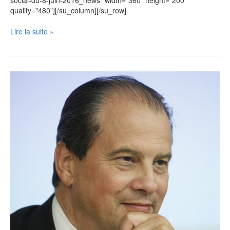
quality="480"][/su_column][/su_row]
«
Lire la suite »
Loi
travail
:
face
aux
régressions
de
la
droite
sénatoriale,
défendons
le
progrès
social
»
–
Retour
vidéo
sur