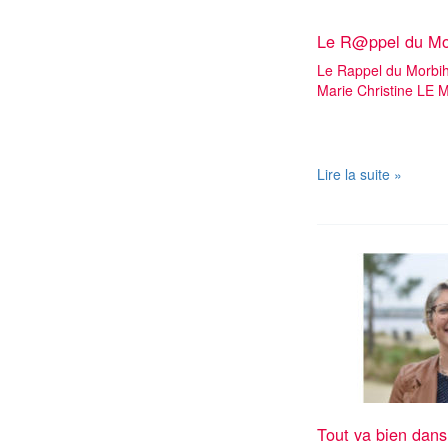
Le R@ppel du Morb
Le Rappel du Morbiha
Marie Christine LE
Retrouvez ici le s
Le
Lire la suite »
R@ppel
du
Morbihan
:
Sommaire
de
l’infolettre
#3
du
6
avril
2021
Tout va bien dans