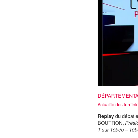
chemins
de
la
confiance
territoriale »
DÉPARTEMENTALE
Actualité des territoi
Replay
du débat 
BOUTRON,
Prési
T sur Tébéo – Téb