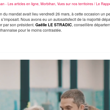
n - Les articles en ligne
,
Morbihan
,
Vues sur nos territoires
/
Le Rappe
n du mandat avait lieu vendredi 26 mars, à cette occasion un pe
r s’imposait. Nous avons eu un autosatisfecit de la majorité dé
r par son président.
Gaëlle LE STRADIC
, conseillère départem
ihannaise pour le moins contrastée.