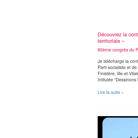
Découvrez la cont
territoriale »
80ème congrès du Par
Je télécharge la con
Parti socialiste et d
Finistère, Ille-et-Vi
Intitulée “Dessinons 
Découvrez
Lire la suite »
la
contribution
des
socialistes
bretons
« Dessinons
les