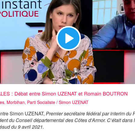
S : Débat entre Simon UZENAT et Romain BOUTRON
res
,
Morbihan
,
Parti Socialiste
/
Simon UZENAT
entre Simon UZENAT,
Premier secrétaire fédéral par interim du 
dent du Conseil départemental des Côtes d’Armor. C’était dans l
ésud du 9 avril 2021.