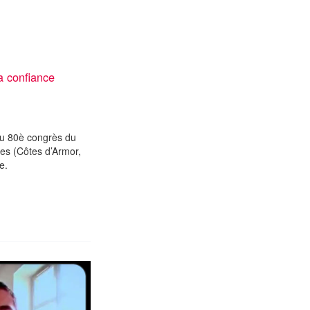
a confiance
du 80è congrès du
nnes (Côtes d’Armor,
ique.