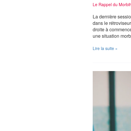
Le Rappel du Morbiha
La dernière sessio
dans le rétroviseu
droite à commence
une situation morb
Tout
Lire la suite »
va
bien
dans
le
Morbihan
?
Vraiment
?