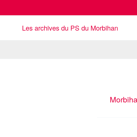
Aller
au
contenu
Les archives du PS du Morbihan
Morbih