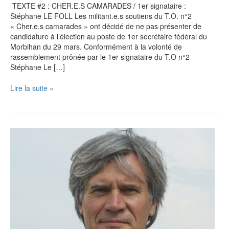
TEXTE #2 : CHER.E.S CAMARADES / 1er signataire :
Stéphane LE FOLL Les militant.e.s soutiens du T.O. n°2
« Cher.e.s camarades » ont décidé de ne pas présenter de
candidature à l’élection au poste de 1er secrétaire fédéral du
Morbihan du 29 mars. Conformément à la volonté de
rassemblement prônée par le 1er signataire du T.O n°2
Stéphane Le […]
#2
Lire la suite »
/
Texte
d’orientations
de
Stéphane
LE
FOLL
:
Cher.e.s
camarades,