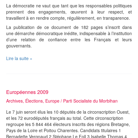
La démocratie ne vaut que tant que les responsables politiques
prennent des engagements, œuvrent à leur respect, et
travaillent à en rendre compte, régulièrement, en transparence.
La publication de ce document de 182 pages s’inscrit dans
une démarche démocratique inédite, indispensable à l’institution
d’une relation de confiance entre les Français et leurs
gouvernants.
60
Lire la suite »
engagements
pour
la
France
:
Européennes 2009
4
Archives
,
Élections
,
Europe
/
Parti Socialiste du Morbihan
ans
plus
Le 7 juin seront élus les 10 députés de la circonscription Ouest,
tard.
et les 72 eurodéputés français au total. Cette circonscription
regroupe les 5 844 464 électeurs inscrits des régions Bretagne,
Pays de la Loire et Poitou Charentes. Candidats titulaires 1
Bernadette Vergnaud 2 Stéphane Le Foll 3 Isabelle Thomas 4